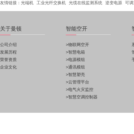
友情链接：
光端机
工业光纤交换机
光缆在线监测系统
逆变电源
可调
关于曼顿
智能空开
公司介绍
>物联网空开
发展历程
>智慧电箱
荣誉资质
>电源模组
企业文化
>通讯模组
>智慧塑壳
>云管理平台
>电气火灾监控
>智慧空调控制器