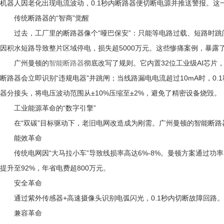
机器人因老化出现电流波动，0.1秒内断路器便切断电源并推送警报。这
传统断路器的“智商”觉醒
过去，工厂里的断路器像个“哑巴保安”：只能等电路过载、短路时跳
因积水短路导致整片区域停电，损失超5000万元。这些惨痛案例，暴露
广州曼顿的
智能断路器
彻底改写了规则。它内置32位工业级AI芯
断路器会立即识别“违规电器”并跳闸；当线路漏电电流超过10mA时，
器分接头，将电压波动范围从±10%压缩至±2%，避免了精密设备烧毁。
工业能源革命的“数字引擎”
在“双碳”目标驱动下，老旧电网改造成为刚需。广州曼顿的智能断路器正
能效革命
传统电网因“大马拉小车”导致线损率高达6%-8%。曼顿方案通过功率因
提升至92%，年省电费超800万元。
安全革命
通过紫外传感器+高速摄像头识别电弧闪光，0.1秒内切断故障回路。
兼容革命