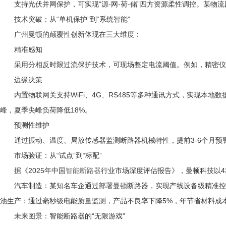
支持光伏并网保护，可实现“源-网-荷-储”四方资源柔性调控。某物流
技术突破：从“单机保护”到“系统智能”
广州曼顿的颠覆性创新体现在三大维度：
精准感知
采用分相反时限过流保护技术，可现场整定电流阈值。例如，精密仪器
边缘决策
内置物联网关支持WiFi、4G、RS485等多种通讯方式，实现本地数
峰，夏季尖峰负荷降低18%。
预测性维护
通过振动、温度、局放传感器监测断路器机械特性，提前3-6个月预警
市场验证：从“试点”到“标配”
据《2025年中国
智能断路器
行业市场深度评估报告》，曼顿科技以4
汽车制造
：某知名车企通过部署曼顿断路器，实现产线设备级精准控制
池生产
：通过毫秒级电能质量监测，产品不良率下降5%，年节省材料成本
未来图景：智能断路器的“无限游戏”