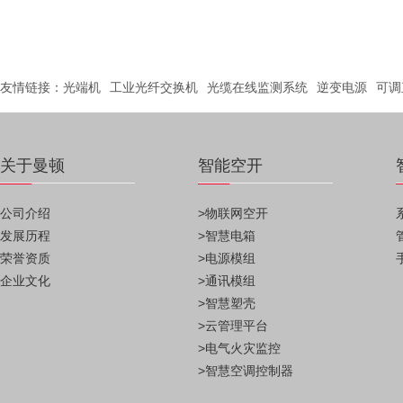
友情链接：
光端机
工业光纤交换机
光缆在线监测系统
逆变电源
可调
关于曼顿
智能空开
公司介绍
>物联网空开
发展历程
>智慧电箱
荣誉资质
>电源模组
企业文化
>通讯模组
>智慧塑壳
>云管理平台
>电气火灾监控
>智慧空调控制器